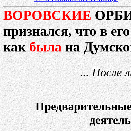
ВОРОВСКИЕ
ОРБ
признался, что в ег
как
была
на Думско
... После 
Предварительные
деятел