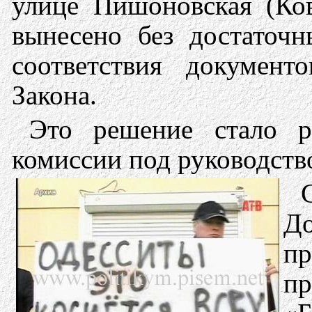
улице Пишоновская (Ков
вынесено без достаточ
соответствия документ
Закона.
Это решение стало р
комиссии под руководст
До
пр
п