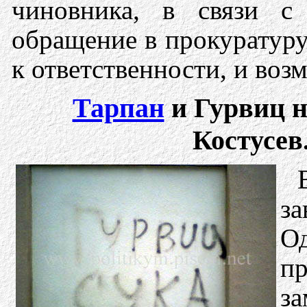
чиновника, в связи с
обращение в прокуратуру
к ответственности, и воз
Тарпан
и Гурвиц н
Костусев
з
Од
п
з