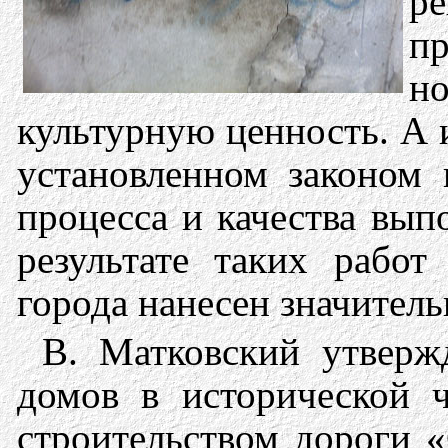
р
п
но
культурную ценность. А 
установленном законом 
процесса и качества вып
результате таких рабо
города нанесен значител
В. Матковский утверж
домов в исторической ч
строительством дороги 