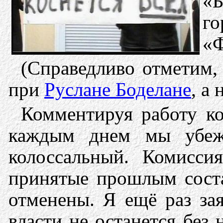
«Б
го
«Ф
(Справедливо отметим,
при
Руслане Боделане
, а
Комментируя работу ко
каждым днем мы убежд
колоссальный. Комисси
принятые прошлым соста
отменены. Я ещё раз за
власти не останется без