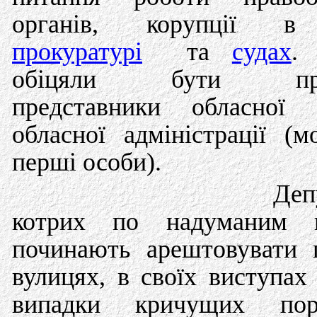
органів, корупції
прокуратурі
та
судах
.
обіцяли бути прис
представники обласної
обласної адміністрації (
перші особи).
Деп
котрих по надуманим 
починають арештовувати 
вулицях, в своїх виступах
випадки кричущих пор