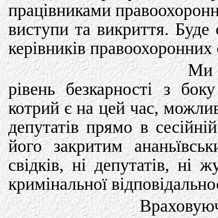
працівниками правоохоронни
виступи та викриття. Буде
керівників правоохоронних 
Ми 
рівень безкарності з бок
котрий є на цей час, можли
депутатів прямо в сесійн
його закритим ананьївсь
свідків, ні депутатів, ні ж
кримінальної відповідальнос
Враховую