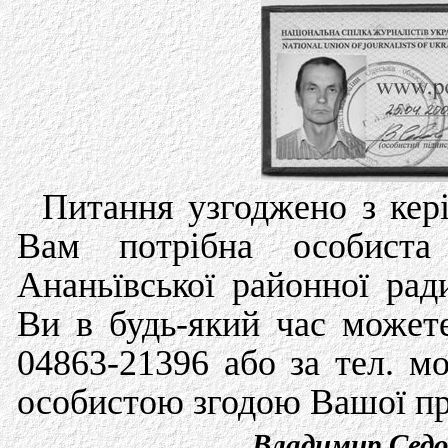
Питання узгоджено з кер
Вам потрібна особиста
Ананьївської районної ра
Ви в будь-який час может
04863-21396 або за тел. м
особистою згодою Вашої при
Владимир Седо