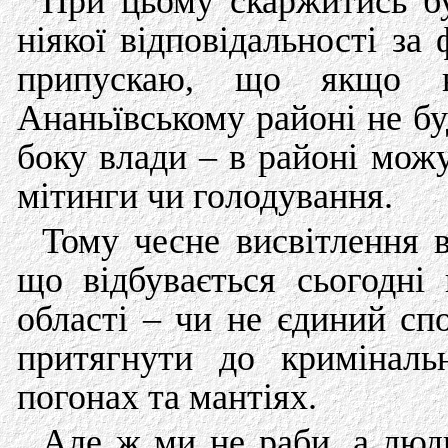
При цьому скаржитись бу
ніякої відповідальності за
припускаю, що якщо в
Ананьївському районі не бу
боку влади – в районі мож
мітинги чи голодування.
Тому чесне висвітлення в
що відбувається сьогодні
області – чи не єдиний сп
притягнути до кримінальн
погонах та мантіях.
Але ж ми не раби, а люди