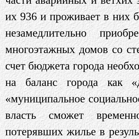
части аварийных и ветхих 
их 936 и проживает в них б
незамедлительно приобр
многоэтажных домов со ст
счет бюджета города необхо
на баланс города как «
«муниципальное социальное
власть сможет временн
потерявших жилье в резул