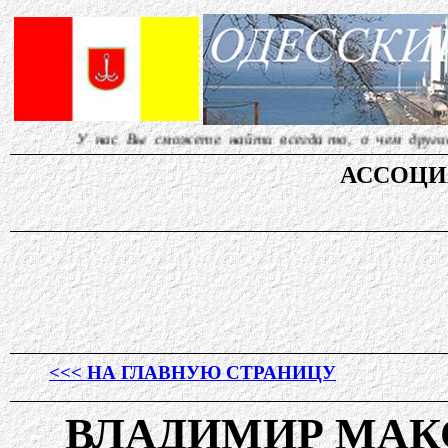
с Вы сможете найти всегда то, о чем другие молчат... Р
АССОЦ
<<< НА ГЛАВНУЮ СТРАНИЦУ
ВЛАДИМИР МАК