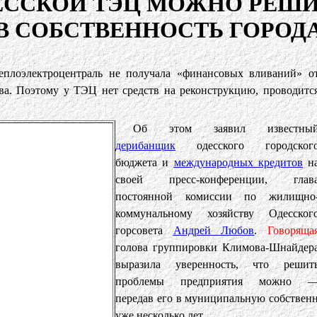
ССКОЙ ТЭЦ МОЖНО РЕШИТ
В СОБСТВЕННОСТЬ ГОРОД
еплоэлектроцентраль не получала «финансовых вливаний» о
ва. Поэтому у ТЭЦ нет средств на реконструкцию, проводитс
Об этом заявил известны
дерибанщик
одесского городског
бюджета и
международных кредитов
н
своей пресс-конференции, глав
постоянной комиссии по жилищно
коммунальному хозяйству Одесског
горсовета
Андрей Любов
.
Говоряща
голова группировки Климова-Шнайдер
выразила уверенность, что решит
проблемы предприятия можно 
передав его в муниципальную собственно
уже несколько лет.