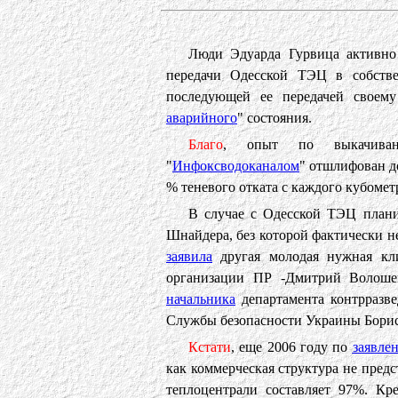
Люди Эдуарда Гурвица активно
передачи Одесской ТЭЦ в собстве
последующей ее передачей своему
аварийного
" состояния.
Благо
, опыт по выкачиван
"
Инфоксводоканалом
" отшлифован д
% теневого отката с каждого кубомет
В случае с Одесской ТЭЦ плани
Шнайдера, без которой фактически 
заявила
другая молодая нужная кли
организации ПР -Дмитрий Волоше
начальника
департамента контрразве
Службы безопасности Украины Борис
Кстати
, еще 2006 году по
заявле
как коммерческая структура не пред
теплоцентрали составляет 97%. Кре