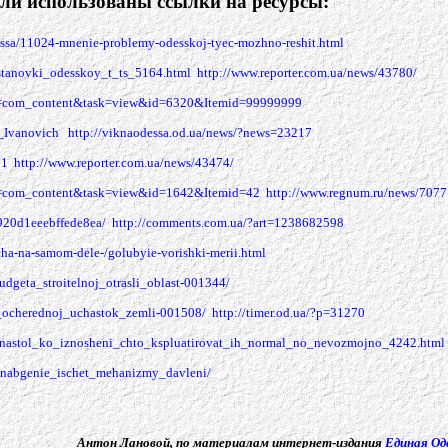
ли использованы ссылки на ресурсы:
essa/11024-mnenie-problemy-odesskoj-tyec-mozhno-reshit.html
ostanovki_odesskoy_t_ts_5164.html
http://www.reporter.com.ua/news/43780/
on=com_content&task=view&id=6320&Itemid=99999999
j_Ivanovich
http://viknaodessa.od.ua/news/?news=23217
31
http://www.reporter.com.ua/news/43474/
on=com_content&task=view&id=1642&Itemid=42
http://www.regnum.ru/news/7077
920d1eeebffede8ea/
http://comments.com.ua/?art=1238682598
acha-na-samom-dele-/golubyie-vorishki-merii.html
dgeta_stroitelnoj_otrasli_oblast-001344/
i_ocherednoj_uchastok_zemli-001508/
http://timer.od.ua/?p=31270
eti_nastol_ko_iznosheni_chto_kspluatirovat_ih_normal_no_nevozmojno_4242.html
snabgenie_ischet_mehanizmy_davleni/
Антон Лановой, по материалам интернет-издания
Единая Од