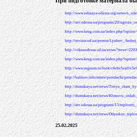
При подготовке материала бы
http://www.edinaya-odessa.org/news/n_od
http://atv.odessa.ua/programs/20/ugroza_
http://www.krug.com.ua/index.php?opti
http://revisor.od.ua/person/Lyubov_Andre
http://viknaodessa.od.ua/news/?news=220
http://www.krug.com.ua/index.php?opti
http://www.regnum.ru/look/c0ebe5eaf1e5e
http://balinov.info/mtree/peredachi/pered
http://dumskaya.net/news/Tretya_chast_byu
http://dumskaya.net/news/Klimovu_otdal
http://atv.odessa.ua/programs/15/teplos
http://dumskaya.net/news/Odesskoe_teplo
25.02.2025