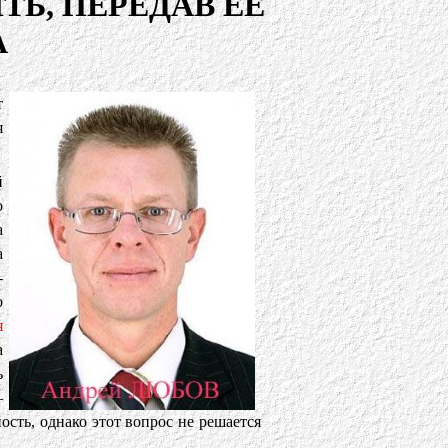
Ь, ПЕРЕДАВ ЕЕ
А
т
я
й
о
а
а
-
о
я
а
ь
—
сть, однако этот вопрос не решается