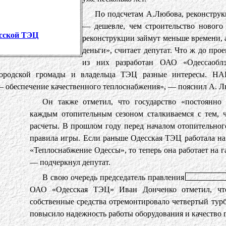
По подсчетам А.Любова, реконструк
— дешевле, чем строительство нового
есской ТЭЦ
реконструкции займут меньше времени, а
деньги», считает депутат. Что ж до про
из них разработан ОАО «Одессаоблэ
городской громады и владельца ТЭЦ разные интересы. НА
с — обеспечение качественного теплоснабжения», — пояснил А. Л
Он также отметил, что государство «постоянно
каждым отопительным сезоном сталкиваемся с тем, ч
расчеты. В прошлом году перед началом отопительног
правила игры. Если раньше Одесская ТЭЦ работала на 
«Теплоснабжение Одессы», то теперь она работает на га
— подчеркнул депутат.
В свою очередь председатель правления
ОАО «Одесская ТЭЦ» Иван Донченко отметил, чт
собственные средства отремонтировало четвертый турбо
повысило надежность работы оборудования и качество 