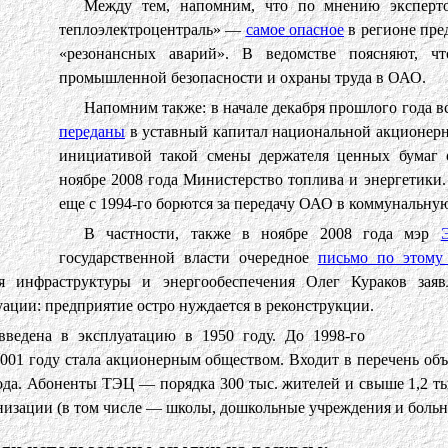
Между тем, напомним, что по мнению эксперто
теплоэлектроцентраль» —
самое опасное
в регионе пре
«резонансных аварий». В ведомстве поясняют, ч
промышленной безопасности и охраны труда в ОАО.
Напомним также: в начале декабря прошлого года 
переданы
в уставный капитал национальной акционер
инициативой такой смены держателя ценных бумаг 
ноябре 2008 года Министерство топлива и энергетики
еще с 1994-го борются за передачу ОАО в коммунальную
В частности, также в ноябре 2008 года мэр
государственной власти очередное
письмо по этому
ия инфраструктуры и энергообеспечения Олег Кураков за
ации: предприятие остро нуждается в реконструкции.
ведена в эксплуатацию в 1950 году. До 1998-го
 2001 году стала акционерным обществом. Входит в перечень об
ода. Абоненты ТЭЦ — порядка 300 тыс. жителей и свыше 1,2 ты
низации (в том числе — школы, дошкольные учреждения и больн