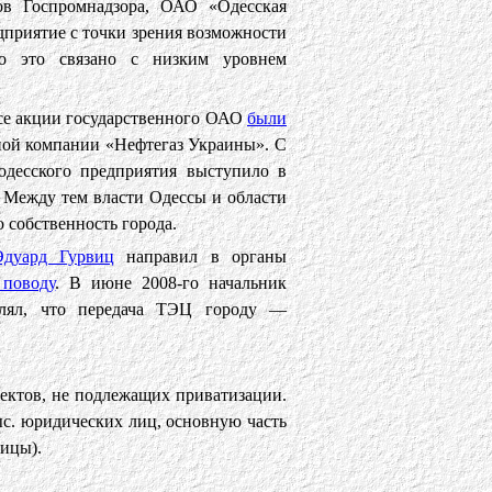
в Госпромнадзора, ОАО «Одесская
дприятие с точки зрения возможности
то это связано с низким уровнем
все акции государственного ОАО
были
ной компании «Нефтегаз Украины». С
одесского предприятия выступило в
. Между тем власти Одессы и области
 собственность города.
Эдуард Гурвиц
направил в органы
 поводу
. В июне 2008-го начальник
являл, что передача ТЭЦ городу —
ъектов, не подлежащих приватизации.
с. юридических лиц, основную часть
ицы).