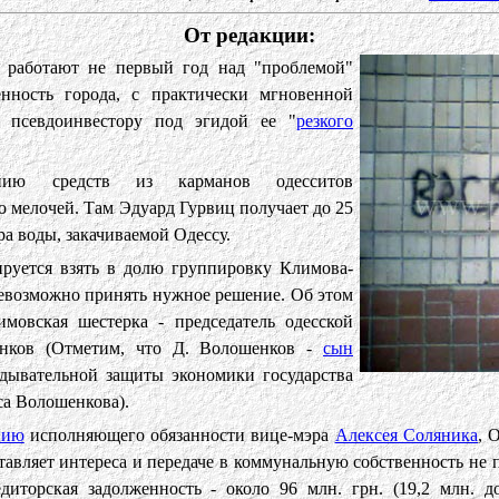
От редакции:
 работают не первый год над "проблемой"
нность города, с практически мгновенной
 псевдоинвестору под эгидой ее "
резкого
ию средств из карманов одесситов
о мелочей. Там Эдуард Гурвиц получает до 25
ра воды, закачиваемой Одессу.
руется взять в долю группировку Климова-
невозможно принять нужное решение. Об этом
мовская шестерка - председатель одесской
нков (Отметим, что Д. Волошенков -
сын
дывательной защиты экономики государства
а Волошенкова).
нию
исполняющего обязанности вице-мэра
Алексея Соляника
, 
ставляет интереса и передаче в коммунальную собственность не 
диторская задолженность - около 96 млн. грн. (19,2 млн. до