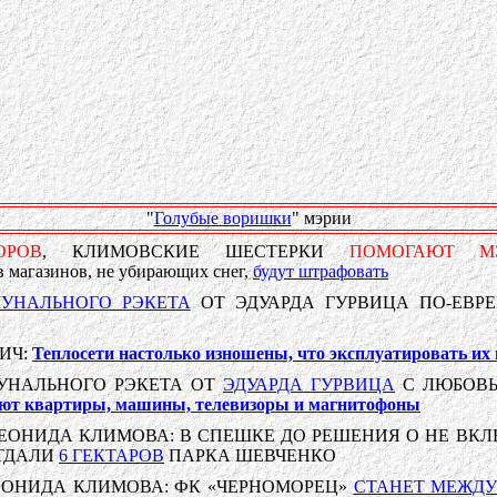
"
Голубые воришки
" мэрии
ОРОВ
, КЛИМОВСКИЕ ШЕСТЕРКИ
ПОМОГАЮТ М
агазинов, не убирающих снег,
будут штрафовать
УНАЛЬНОГО РЭКЕТА
ОТ ЭДУАРДА ГУРВИЦА ПО-ЕВ
ИЧ:
Теплосети настолько изношены, что эксплуатировать и
УНАЛЬНОГО РЭКЕТА ОТ
ЭДУАРДА ГУРВИЦА
С ЛЮБОВЬ
мают квартиры, машины, телевизоры и магнитофоны
ЕОНИДА КЛИМОВА: В СПЕШКЕ ДО РЕШЕНИЯ О НЕ ВК
ОТДАЛИ
6 ГЕКТАРОВ
ПАРКА ШЕВЧЕНКО
ОНИДА КЛИМОВА: ФК «ЧЕРНОМОРЕЦ»
СТАНЕТ МЕЖД