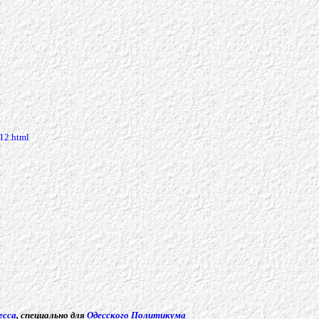
12.html
есса
,
специально для
Одесского Политикума