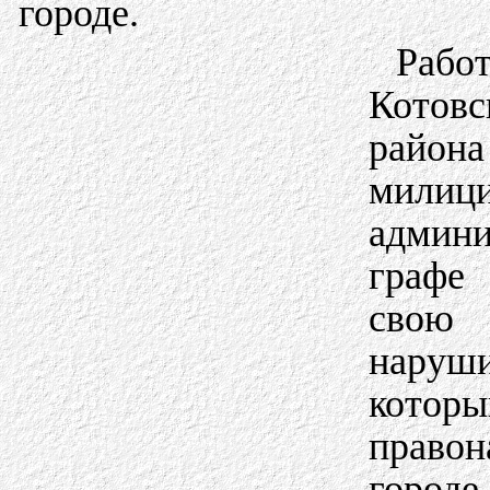
городе.
Рабо
Котовс
район
милиц
админ
графе
свою 
наруши
кото
право
горо