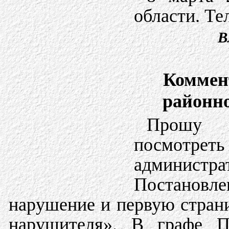
области. Те
В
Коммен
районно
Прошу в
посмот
админист
Постановле
нарушение и первую стран
нарушителя». В графе П