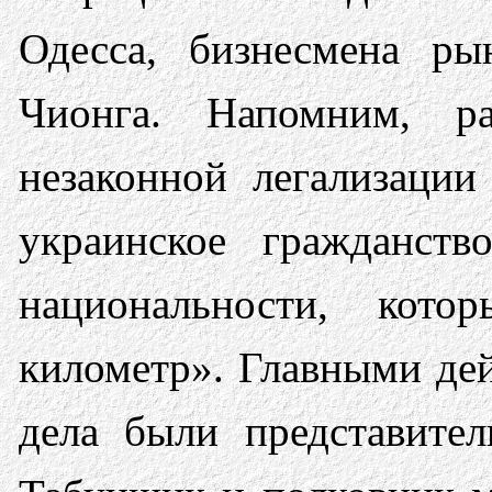
Одесса, бизнесмена р
Чионга. Напомним, р
незаконной легализации
украинское гражданств
национальности, кот
километр». Главными де
дела были представите