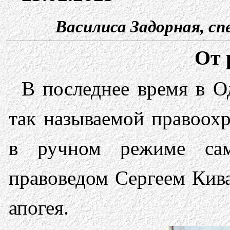
Василиса Задорная, сп
От 
В последнее время в О
так называемой правоох
в ручном режиме сам
правоведом Сергеем Кива
апогея.