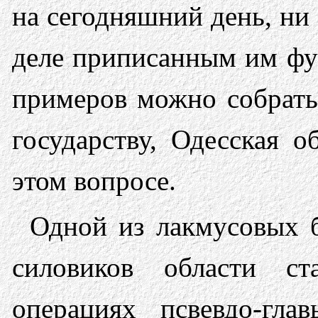
на сегодняшний день, ни 
деле приписанным им ф
примеров можно собрать
государству, Одесская о
этом вопросе.
Одной из лакмусовых б
силовиков области с
операциях псвевдо-гл