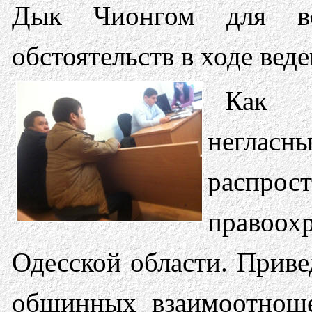
Дык Чионгом для вос
обстоятельств в ходе веде
Как в
негласн
распро
правоо
Одесской области. Приве
общинных взаимоотноше