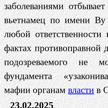
заболеваниями отбывает
вьетнамец по имени Ву
любой ответственности
фактах противоправной д
подозреваемого не м
фундамента «узаконив
мафии органам
власти
в О
23.02.2025