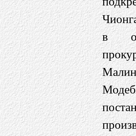
подкр
Чионг
в ос
про
Мали
Моде
поста
произ