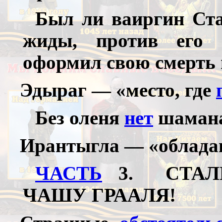
Был ли ваиргин Ста
жиды, против его
оформил свою смерть 
Эдыраг — «место, где
Без оленя
нет
шаман
Ирантыгла — «облад
ЧАСТЬ
3. СТАЛ
ЧАШУ ГРААЛЯ!