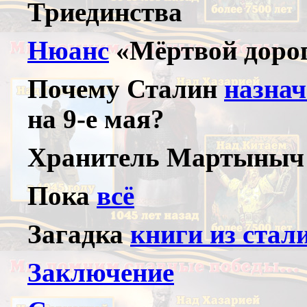
Триединства
Нюанс
«Мёртвой доро
Почему Сталин
назна
на 9-е мая?
Хранител
ь Мартыныч
Пока
всё
Загадка
книги из стал
Заключение