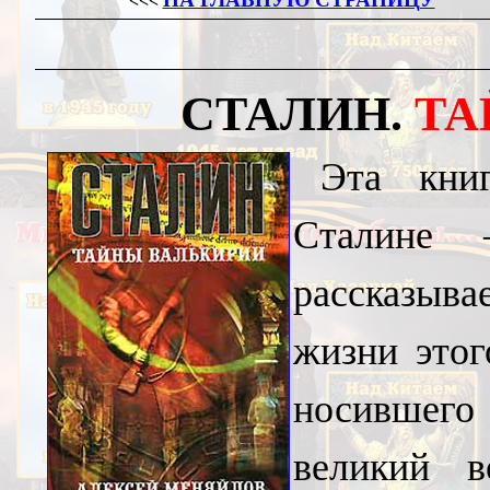
<<<
СТАЛИН.
ТА
Эта кни
Сталине
рассказыва
жизни этог
носившего 
великий в