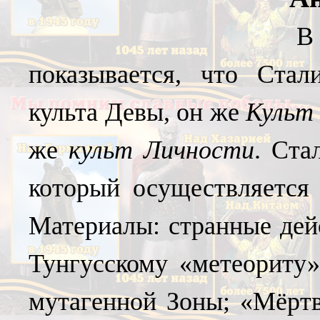
В
показывается, что Ст
культа Девы, он же
Культ
же
культ Личности
. Ста
который осуществляется 
Материалы: странные дей
Тунгусскому «метеориту»
мутагенной Зоны; «Мёртв