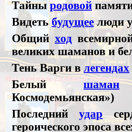
Тайны
родовой
памяти
Видеть
будущее
люди у
Общий
ход
всемирной
великих шаманов и бе
Тень Варги в
легендах
Белый
шаман
Т
Космодемьянская»)
Последний
удар
серд
героического эпоса вс