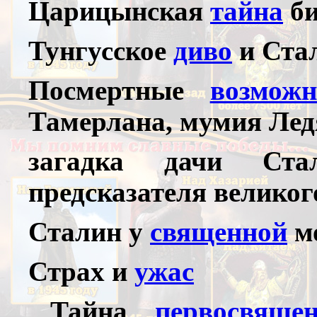
Царицынская
тайна
би
Тунгусское
диво
и Ста
Посмертные
возможн
Тамерлана, мумия Лед
загадка дачи Ст
предсказателя велико
Сталин у
священной
мо
Страх и
ужас
Тайна
первосвяще