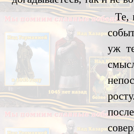
Те,
событ
уж т
смы
непо
рост
посл
сове