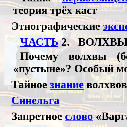
теория трёх каст
Этнографические
эксп
ЧАСТЬ
2. ВОЛХВЫ,
Почему волхвы (
«пустыне»? Особый м
Тайное
знание
волхвов
Синельга
Запретное
слово
«Варг