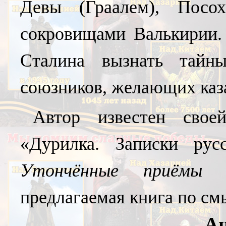
Девы (Граалем), Пос
сокровищами Валькирии. 
Сталина вызнать тайн
союзников, желающих каз
Автор известен своей
«Дурилка. Записки русс
Утончённые приёмы с
предлагаемая книга по с
А