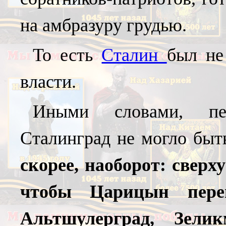
на амбразуру грудью.
То есть
Сталин
был не
власти.
Иными словами, пе
Сталинград не могло быт
скорее, наоборот: сверх
чтобы Царицын переи
Альтшулерград, Зели