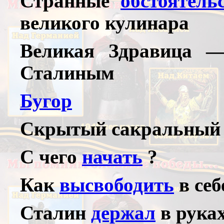
Странные
обстоятель
великого кулинара
Великая Здравица
Сталиным
Бугор
Скрытый сакральны
С чего
начать
?
Как
высвободить
в себ
Сталин
держал
в рука