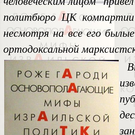
человеческим лицом" привел
политбюро ЦК компартии
несмотря на все его былые
ортодоксальной марксистско
В
из
пу
дес
за