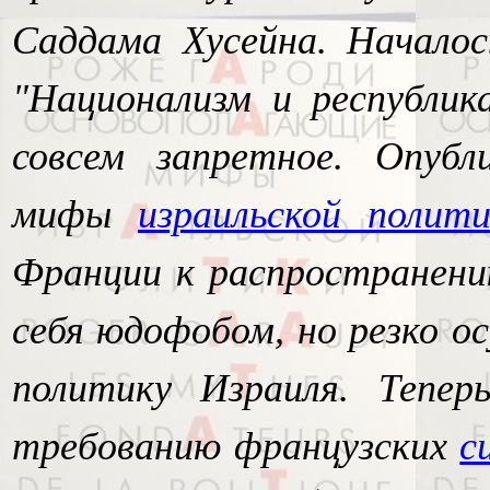
Саддама Хусейна. Началос
"Национализм и республик
совсем запретное. Опубл
мифы
израильской полит
Франции к распространени
себя юдофобом, но резко 
политику Израиля. Тепер
требованию французских
с