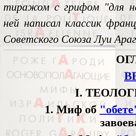
тиражом с грифом "для на
ней написал классик фран
Советского Союза Луи Араг
ОГ
В
I. ТЕОЛО
1. Миф об
"обете
завоев