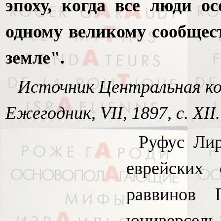
эпоху, когда все люди о
одному великому сообщест
земле".
Источник Центральная ко
Ежегодник, VII, 1897, с. XII.
Руфус Ли
еврейских
раввинов 
юниверсель