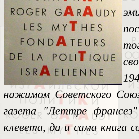
эми
по
то
св
19
нажимом Советского Союз
газета "Леттре франсез"
клевета, да и сама книга