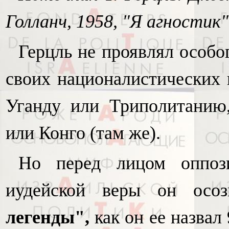
Голланч, 1958, "Я агностик",
Герцль не проявлял особо
своих националистических 
Уганду или Триполитанию
или Конго (там же).
Но перед лицом оппоз
иудейской веры он осо
легенды",
как он ее назвал 