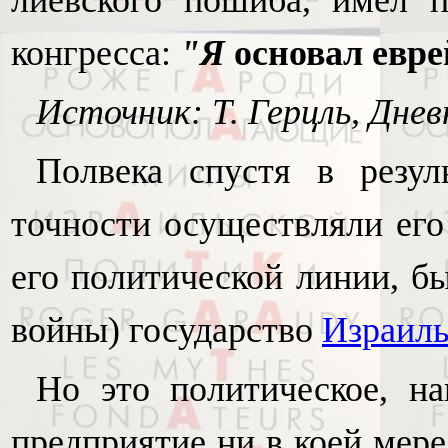
лиевского пошиба, имел п
конгресса:
"Я
основал евре
Источник: Т. Герцль, Дневн
Полвека спустя в резул
точности осуществляли его
его политической линии, б
войны) государство
Израил
Но это политическое, на
предприятие ни в коей мере