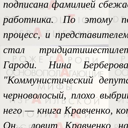
подписана фамилией сбежа
работника. По этому п
процесс, и представителе
стал тридцатишестиле
Гароди. Нина Берберов
"Коммунистический депута
черноволосый, плохо выбри
него — книга Кравченко, ко
Он... ловит Кравченко н