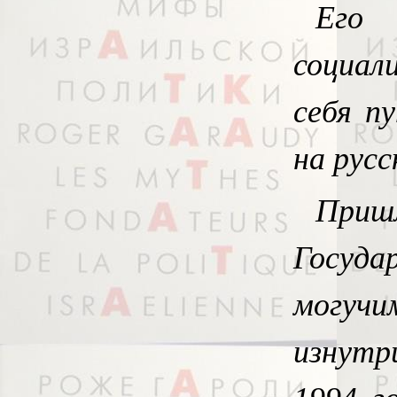
Его
социал
себя п
на русс
Пришл
Госуда
могуч
изнутр