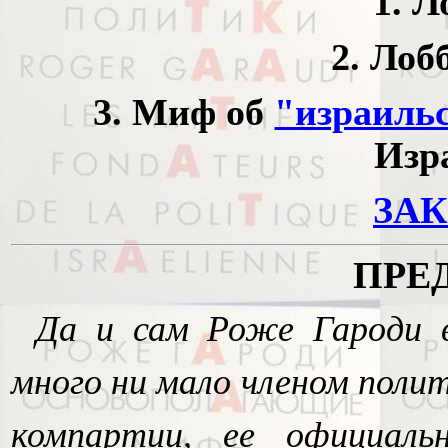
1. Л
2. Лоб
3. Миф об
"израиль
Изр
ЗА
ПРЕ
Да и сам Роже Гароди 
много ни мало членом поли
компартии, ее официаль