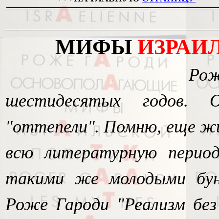
МИФЫ
ИЗРАИ
Рож
шестидесятых годов. 
"оттепели". Помню, еще ж
всю литературную период
такими же молодыми бун
Роже Гароди "Реализм без