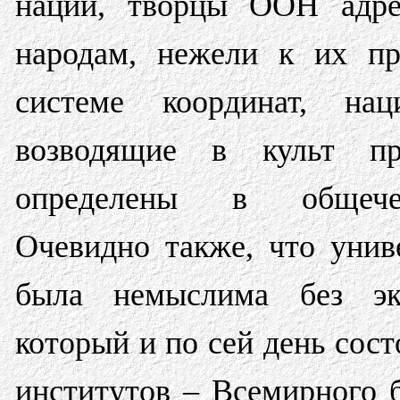
наций, творцы ООН адрес
народам, нежели к их пр
системе координат, нац
возводящие в культ пр
определены в общечел
Очевидно также, что унив
была немыслима без эко
который и по сей день сост
институтов – Всемирного 