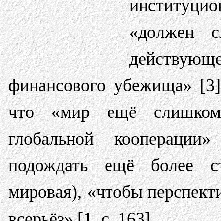
институци
«должен с
действую
финансового убежища» [3]
что «мир ещё слишком
глобальной кооперации»
подождать ещё более с
мировая), «чтобы перспект
всерьёз» [1, c. 163].