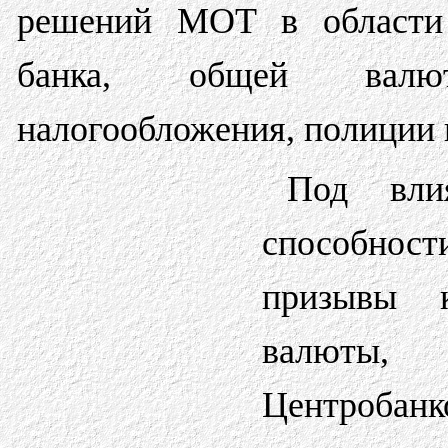
решений МОТ в области т
банка, общей валют
налогообложения, полиции и
Под вли
способност
призывы 
валюты,
Центробан