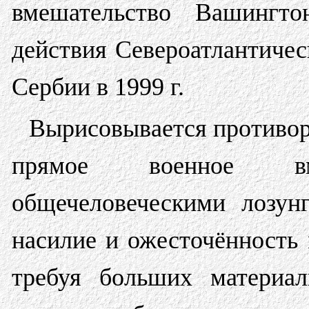
вмешательство Вашингто
действия Североатлантическ
Сербии в 1999 г.
Вырисовывается противоре
прямое военное вм
общечеловеческими лозун
насилие и ожесточённост
требуя больших материал