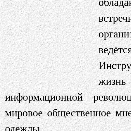
облад
встреч
орган
ведётс
Инстру
жизнь 
информационной револю
мировое общественное мне
одежды.