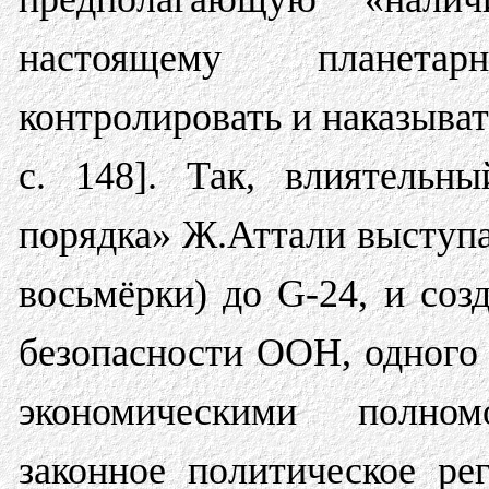
настоящему планета
контролировать и наказыват
c. 148]. Так, влиятельн
порядка» Ж.Аттали выступ
восьмёрки) до G-24, и соз
безопасности ООН, одного
экономическими полно
законное политическое ре