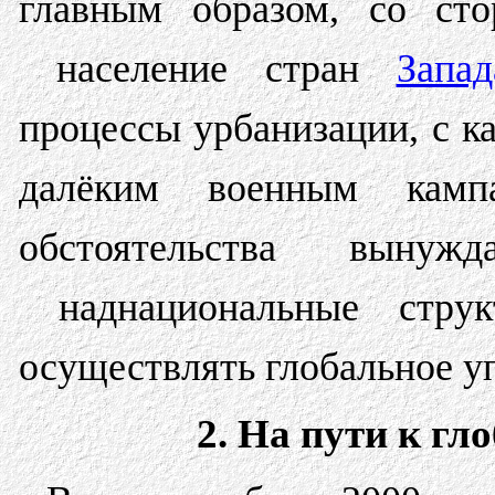
главным образом, со ст
население стран
Запад
процессы урбанизации, с к
далёким военным камп
обстоятельства вынужд
наднациональные струк
осуществлять глобальное у
2. На пути к гл