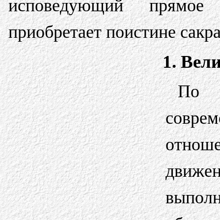
исповедующий прямое 
приобретает поистине сакра
1. Вел
По 
совре
отнош
движе
выпол