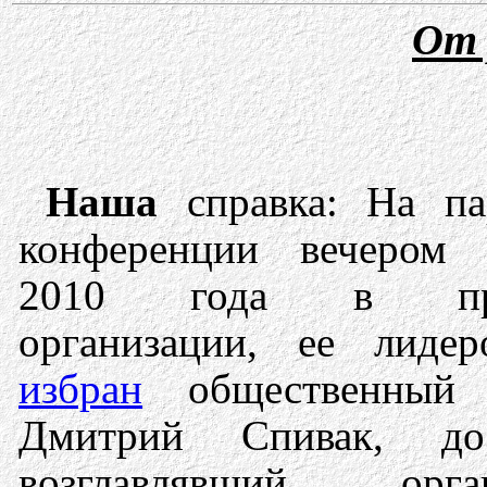
От 
Наша
справка: На па
конференции вечером
2010 года в при
организации, ее лиде
избран
общественный 
Дмитрий Спивак, до
возглавлявший орга