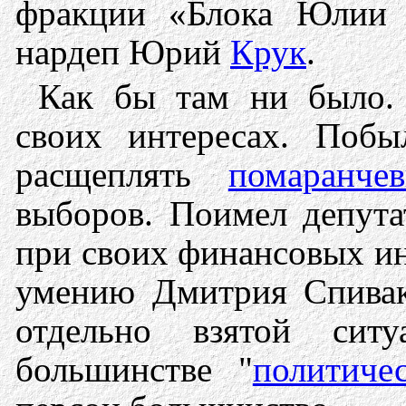
фракции «Блока Юлии 
нардеп Юрий
Крук
.
Как бы там ни было.
своих интересах. Поб
расщеплять
помаранче
выборов. Поимел депута
при своих финансовых ин
умению Дмитрия Спивак
отдельно взятой сит
большинстве "
политиче