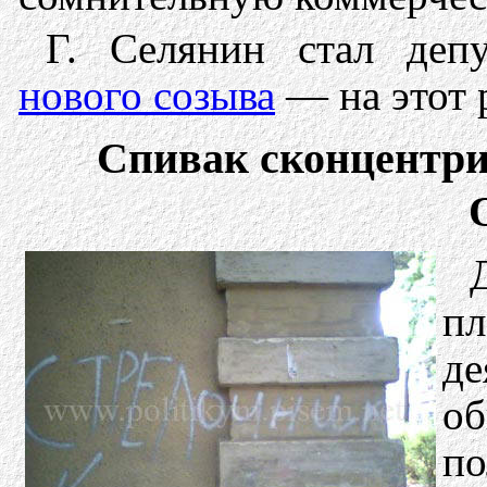
Г. Селянин стал деп
нового созыва
— на этот р
Спивак сконцентри
пл
де
об
по