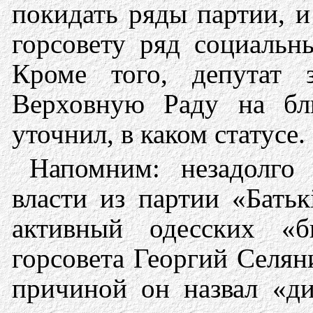
покидать ряды партии, 
горсовету ряд социальн
Кроме того, депутат 
Верховную Раду на бл
уточнил, в каком статусе.
Напомним: незадолго
власти
из партии «Бать
активный одесских «б
горсовета Георгий Селя
причиной он назвал «д