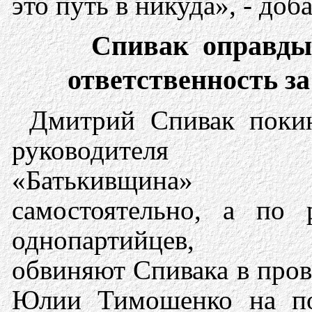
это путь в никуда», - до
Спивак оправдыв
ответственность з
Дмитрий Спивак поки
руководителя п
«Батькивщин
самостоятельно, а по
однопартийцев, к
обвиняют Спивака в пров
Юлии Тимошенко на по