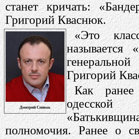
станет кричать: «Банд
Григорий Кваснюк.
«Это клас
называется 
генерально
Григорий Ква
Как ранее
одесской 
Дмитрий Спивак
«Батькивщин
полномочия. Ранее о с