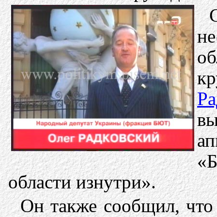
не
об
к
Ра
в
а
«
области изнутри».
Он также сообщил, что