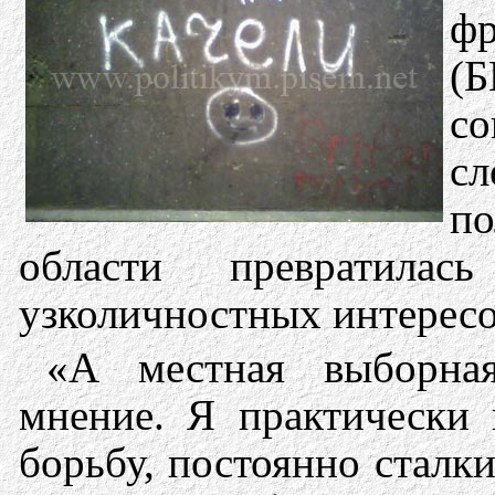
ф
(
с
с
п
области превратила
узколичностных интересо
«А местная выборна
мнение. Я практически
борьбу, постоянно сталк