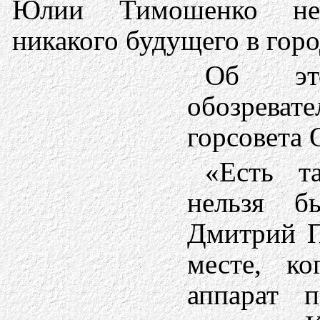
Юлии Тимошенко не
никакого будущего в горо
Об это
обозреват
горсовета 
«Есть т
нельзя б
Дмитрий П
месте, к
аппарат 