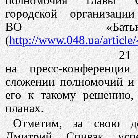
полномочия главы О
городской организаци
ВО «Батьків
(
http://www.048.ua/article
21
на пресс-конференци
сложении полномочий и 
его к такому решению,
планах.
Отметим, за свою 
Дмитрий Спивак усп