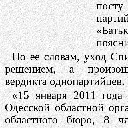
посту
парт
«Бать
поясни
По ее словам, уход Сп
решением, а произош
вердикта однопартийцев.
«15 января 2011 года
Одесской областной орг
областного бюро, 8 ч