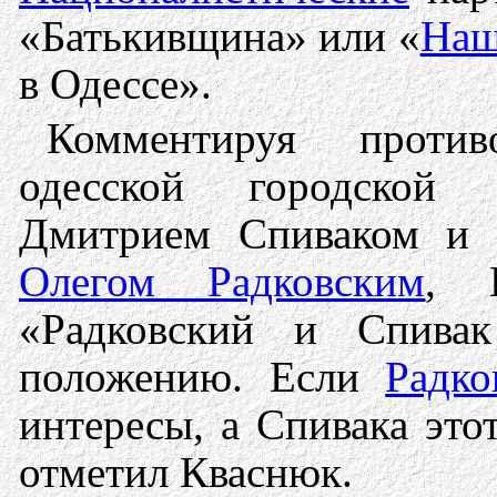
«Батькивщина» или «
Наш
в Одессе».
Комментируя против
одесской городской 
Дмитрием Спиваком и г
Олегом Радковским
, 
«Радковский и Спива
положению. Если
Радко
интересы, а Спивака это
отметил Кваснюк.