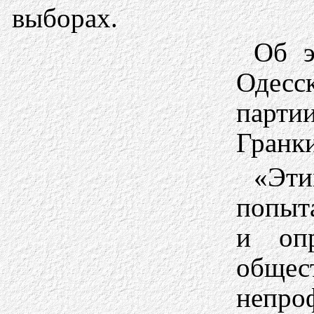
выборах.
Об э
Одесс
парт
Гранк
«Эти
попыт
и опр
общ
непро