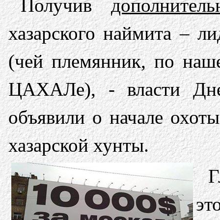
Получив
дополнитель
хазарского наймита – л
(чей племянник, по наш
ЦАХАЛе), - власти Дне
объявили о начале охоты
хазарской хунты.
Г
эт