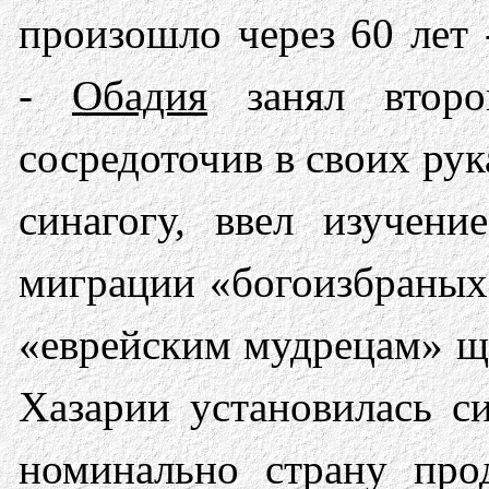
произошло через 60 лет -
-
Обадия
занял второй
сосредоточив в своих ру
синагогу, ввел изучени
миграции «богоизбраных»
«еврейским мудрецам» ще
Хазарии установилась с
номинально страну прод