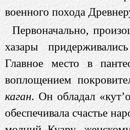
военного похода Древнеру
Первоначально, произо
хазары придерживалис
Главное место в пант
воплощением покровител
каган
. Он обладал «кут
обеспечивала счастье нар
молний Куару, женскому