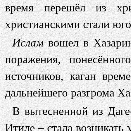
время перешёл из хри
христианскими стали юго
Ислам
вошел в Хазарию
поражения, понесённо
источников, каган врем
дальнейшего разгрома Ха
В вытесненной из Даге
Итиле – стала возникать 