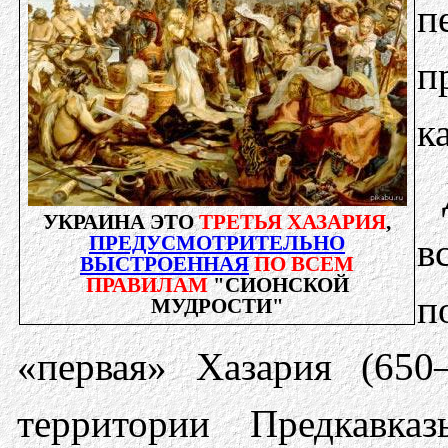
п
п
к
УКРАИНА ЭТО
ТРЕТЬЯ ХАЗАРИЯ
,
ПРЕДУСМОТРИТЕЛЬНО
в
ВЫСТРОЕННАЯ
ПО ВСЕМ
ПРАВИЛАМ
"СИОНСКОЙ
п
МУДРОСТИ"
«первая» Хазария (65
территории Предкавка