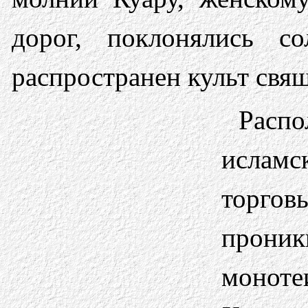
дорог, поклонялись 
распространен культ свя
Расп
исламс
торг
проник
монот