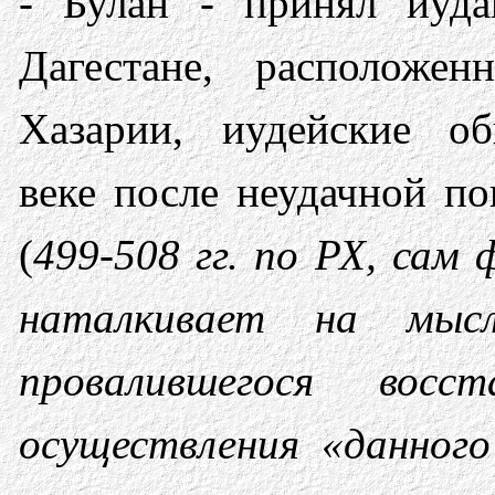
- Булан - принял иуда
Дагестане, располож
Хазарии, иудейские 
веке после неудачной п
(
499-508 гг. по РХ, сам
наталкивает на мыс
провалившегося вос
осуществления «данного