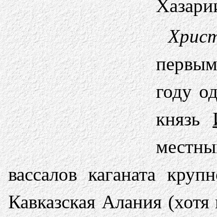
Хазари
Хри
первым
году од
князь
местн
вассалов каганата круп
Кавказская Алания (хотя 