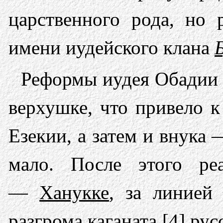
царственного рода, но 
имени иудейского клана
Реформы иудея Обадии 
верхушке, что привело к
Езекии, а затем и внука
мало. После этого ре
—
Ханукке
, за линией
разгрома каганата [4] ру