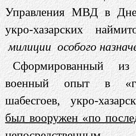
Управления МВД в Дне
укро-хазарских найми
милиции особого назначе
Сформированный и
военный опыт в «го
шабесгоев, укро-хазарс
был вооружен «по после
непосредственным