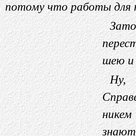
потому что работы для н
Зат
перес
шею и
Ну,
Справ
никем
знают