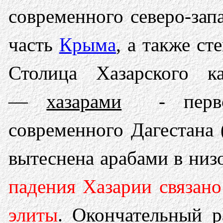
современного северо-зап
часть
Крыма
, а также с
Столица Хазарского к
—
хазарами
- первона
современного Дагестана
вытеснена арабами в низ
падения Хазарии связан
элиты
. Окончательный р