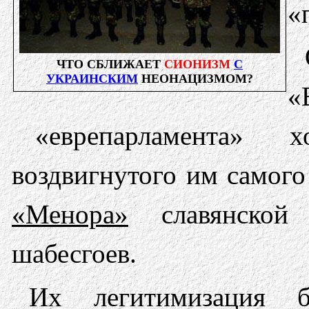
«
ЧТО СБЛИЖАЕТ
СИОНИЗМ
С
УКРАИНСКИМ
НЕОНАЦИЗМОМ?
«
«еврепарламента» х
воздвигнутого им самог
«Менора»
славянской 
шабесгоев.
Их легитимизация б