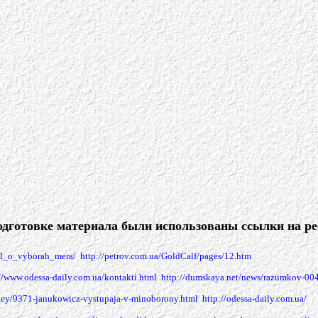
одготовке материала были использованы ссылки на ре
kel_o_vyborah_mera/
http://petrov.com.ua/GoldCalf/pages/12.htm
//www.odessa-daily.com.ua/kontakti.html
http://dumskaya.net/news/razumkov-00
ostey/9371-janukowicz-vystupaja-v-minoborony.html
http://odessa-daily.com.ua/