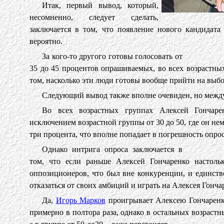
Итак, первый вывод, который,
несомненно, следует сделать,
заключается в том, что появление нового кандидата
вероятно.
За кого-то другого готовы голосовать от
35 до 45 процентов опрашиваемых, во всех возрастны
том, насколько эти люди готовы вообще прийти на выб
Следующий вывод также вполне очевиден, но между 
Во всех возрастных группах Алексей Гончарен
исключением возрастной группы от 30 до 50, где он нем
три процента, что вполне попадает в погрешность опрос
Однако интрига опроса заключается в
том, что если раньше Алексей Гончаренко настоль
оппозиционеров, что был вне конкуренции, и единст
отказаться от своих амбиций и играть на Алексея Гонча
Да,
Игорь Марков
проигрывает Алексею Гончаренко
примерно в полтора раза, однако в остальных возрастн