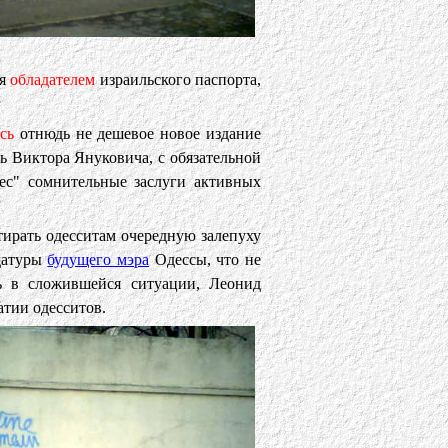
ся
обладателем
израильского паспорта,
сь
отнюдь не дешевое новое издание
 Виктора Януковича, с обязательной
ес" сомнительные заслуги активных
втирать одесситам очередную залепуху
идатуры
будущего мэра
Одессы, что не
сь в сложившейся ситуации, Леонид
атии одесситов.