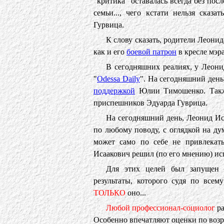
"критика" оставалась всегда без пос
семьи..., чего кстати нельзя сказ
Гурвица.
К слову сказать, родители Леон
как и его
боевой патрон
в кресле мэра
В сегодняшних реалиях, у Леон
"
Odessa Daily
". На сегодняшний день
поддержкой
Юлии Тимошенко. Также 
приспешников Эдуарда Гуврица.
На сегодняшний день, Леонид Ис
по любому поводу, с оглядкой на д
может само по себе не привлекать
Исаакович решил (по его мнению) ис
Для этих целей был запущен 
результаты, которого судя по всем
ТОЛЬКО
оно...
Любой профессионал-социолог
ра
Особенно впечатляют оценки по воз