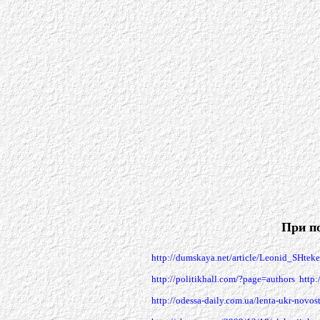
При п
http://dumskaya.net/article/Leonid_SHte
http://politikhall.com/?page=authors
http:
http://odessa-daily.com.ua/lenta-ukr-nov