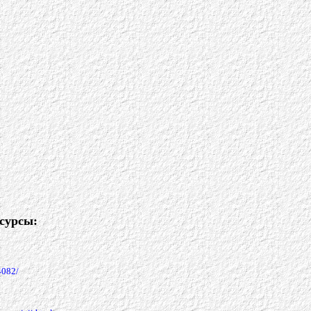
сурсы:
4082/