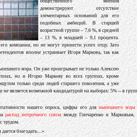
общественного мнения
демонстрируют отсутствие
элементарных оснований для его
подобных амбиций. В старшей
возрастной группе – 7,6 %, в средней
– 13 %, в младшей – 9,1 процента.
го компании, но не могут принести успех отцу. Зато
етендентов вполне устраивает Игоря Маркова, так как
ынешнего мэра. Он уже проигрывает не только Алексею
уппах, но и Игорю Маркову во всех группах, кроме
ощутим только среди людей старшего поколения, а уже
е не является возможной кандидатурой на выборах: 5% -- в групп
нтативности нашего опроса, цифры его для
нынешнего мэра
 на
распад непрочного союза
между Гончаренко и Марковым, к
с трудом.
м дается благодать…»