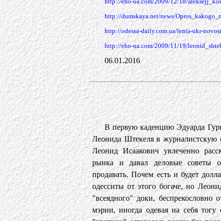
http://eho-ua.com/2009/12/18/aleksejj_k
http://dumskaya.net/news/Opros_kakogo_
http://odessa-daily.com.ua/lenta-ukr-novo
http://eho-ua.com/2009/11/19/leonid_sht
06.01.2016
В первую каденцию Эдуарда Гур
Леонида Штекеля в журналистскую 
Леонид Исаакович увлеченно расск
рынка и давал деловые советы од
продавать. Почем есть и будет долл
одесситы от этого богаче, но Леон
"всеядного" доки, беспрекословно 
мэрии, иногда одевая на себя тогу