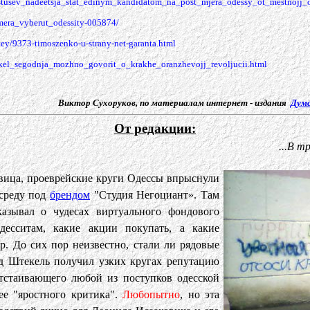
ostusev_nadeetsja_stat_edinym_kandidatom_na_post_mjera_odessy_ot_mestnojj_o
mera_vyberut_odessity-005874/
stey/9373-timoszenko-u-strany-net-garanta.html
ekel_segodnja_mozhno_govorit_o_krakhe_oranzhevojj_revoljucii.html
Виктор Сухоруков, по материалам интернет - издания
Дум
От редакции:
...В т
вица, проеврейские круги Одессы впрыснули
среду под
брендом
"Студия Негоциант». Там
азывал о чудесах виртуального фондового
есситам, какие акции покупать, а какие
ар. До сих пор неизвестно, стали ли рядовые
ид Штекель получил узких кругах репутацию
отстаивающего любой из поступков одесской
 ее "яростного критика".
Любопытно
, но эта