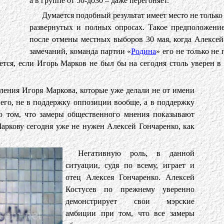
а в группе от 50-до30 – даже перегоняет.
Думается подобный результат имеет место не только 
развернутых и полных опросах. Такое предположение
после отмены местных выборов 30 мая, когда Алексей
замечаний, команда партии «
Родина
» его не только не
ается, если Игорь Марков не был бы на сегодня столь уверен в
вления Игоря Маркова, которые уже делали не от имени
него, не в поддержку оппозиции вообще, а в поддержку
 о том, что замеры общественного мнения показывают
аркову сегодня уже не нужен Алексей Гончаренко, как
Негативную роль, в данной
ситуации, судя по всему, играет и
отец Алексея Гончаренко. Алексей
Костусев по прежнему уверенно
демонстрирует свои мэрские
амбиции при том, что все замеры