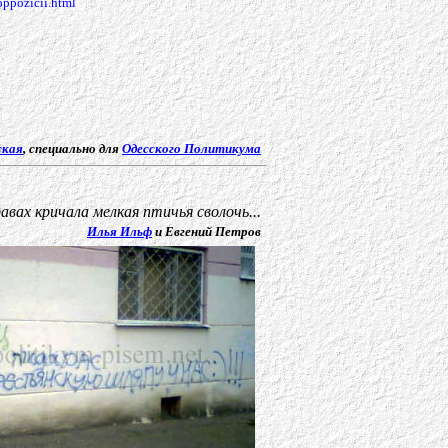
ppozicii.html
ская
,
специально для
Одесского Политикума
равах кричала мелкая птичья сволочь...
Илья Ильф
и Евгений Петров