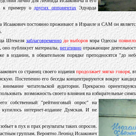
ледствий лично для Леонида Исааковича и его
ать к примеру о
других оппонентах
Эдуарда
ида Исаакович постоянно проживают в Израиле и САМ он являет
.
ида Штекеля
заблаговременно
до выборов
мэра Одессы
появило
, оно публикует материалы,
негативно
отражающие деятельность
в издании, в обязательном порядке преподносятся "до неб
аакович со страниц своего издания
продолжает мягко говоря
, 
умскую. Постепенно его беседы концентрируются вокруг канд
 внимание читательской аудитории. Прекрасно ориентируя
пользовать возможность своего влияния на избирательные симп
его собственный "рейтинговый опрос" на
у купилось интернет-издание Думская. И не
зобьет в пух и прах результаты таких опросов.
растным группам. Вероятно Леонид Исаакович