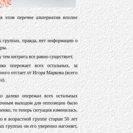
 в этом перечне альтернатив вполне
х группах, правда, нет информации о
оры.
тем интрига все равно существует.
ко опережает всех остальных, за
ного отстает от Игоря Маркова (всего
а).
ко далеко опережал всех остальных
венным выходом для оппозиции было
ренко, то теперь ситуация изменилась.
 в возрастной группе старше 50 лет
ых группах он его уверенно нагоняет,