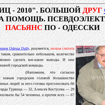
Ц - 2010".
БОЛЬШОЙ
ДРУГ
А ПОМОЩЬ. ПСЕВДОЭЛЕК
ПАСЬЯНС
ПО - ОДЕССКИ
нием Odessa Daily
, разумеется,
нельзя считать
 таком, сравнительно небольшом, количестве
можно сделать кое-какие выводы. И они
нешней городской команды.
(Напомним, что согласно
ят новым городским головой большинство
нных людей за него готовы проголосовать 66
уарда Гурвица — 32, Алексея Костусева — 29
лосовали бы 54 человека. а против всех — 67