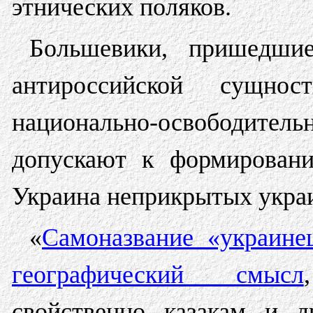
этнических поляков.
Большевики, пришедши
антироссийской сущнос
национально-освободите
допускают к формировани
Украина неприкрытых укра
«
Самоназвание «украин
географический смысл
свойственно казакам и д