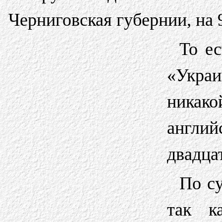
Черниговская губернии, на 
То е
«Укра
никак
англи
двадца
По су
так к