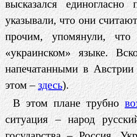
высказался единогласно 
указывали, что они считаю
прочим, упомянули, что
«украинском» языке. Вс
напечатанными в Австрии 
этом –
здесь
).
В этом плане трубно
во
ситуация – народ русск
государства – Россия, Ук