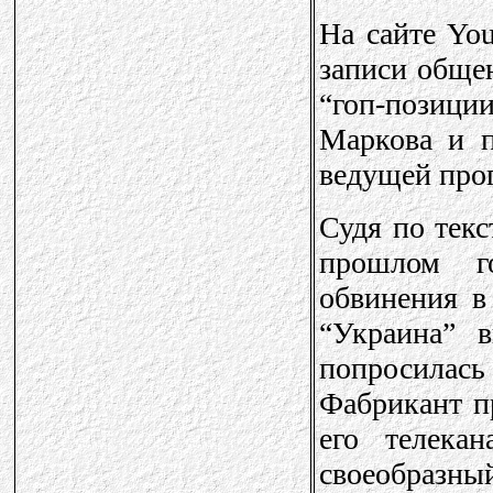
На сайте Yo
записи общен
“гоп-позици
Маркова и п
ведущей про
Судя по текс
прошлом г
обвинения в
“Украина” 
попросилась
Фабрикант пр
его телека
своеобраз