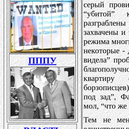
серый прови
“убитой” 
разграблены
захвачены и
режима мног
некоторые -
видела” про
благополучн
квартиру 
борзописцев
под зад”, Ф
мол, “что же
Тем не мен
единственн