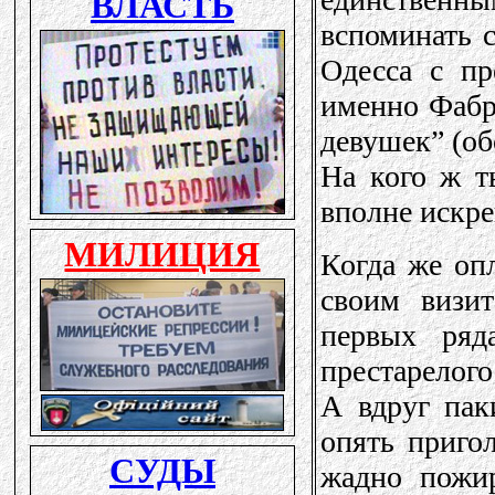
вспоминать с
Одесса с п
именно Фабр
девушек” (об
На кого ж т
вполне искр
Когда же оп
своим визи
первых ряд
престарелого
А вдруг пак
опять пригол
жадно пожи