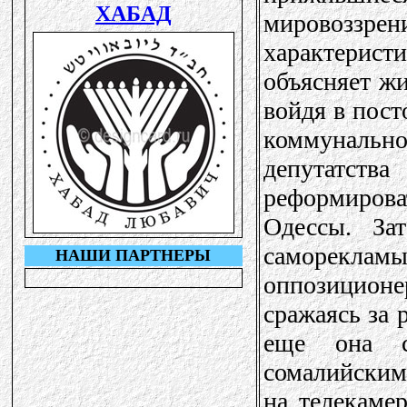
мировоззр
характеристи
объясняет ж
войдя в пос
коммунальн
депутатств
реформиро
Одессы. За
саморекла
оппозицион
сражаясь за 
еще она с
сомалийским
на телекамер