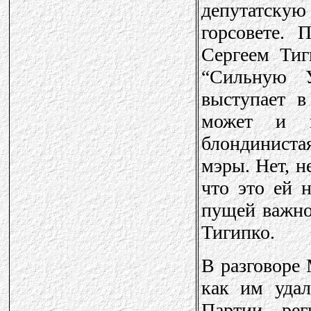
депутатску
горсовете. 
Сергеем Тиг
“Сильную 
выступает в
может и в
блондиниста
мэры. Нет, н
что это ей 
пущей важнос
Тигипко.
В разговоре 
как им удал
Партии рег