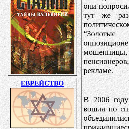
они попросил
тут же раз
политическом
“Золотые
оппозицион
мошенницы,
пенсионеро
рекламе.
В 2006 году
вошла по сп
объединил
прижившиес