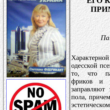
ЕГО 
ПРИ
Па
Характер
одесской пс
то, что па
фриков и у
заправляют 
пола, причем
эстетич