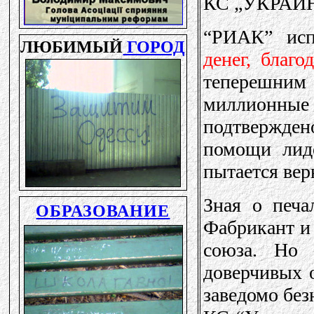
КС „УКРАИН
“РИАК” исп
денег, благ
теперешним
миллионн
подтвержде
помощи лиде
пытается вер
Зная о печа
Фабрикант и 
союза. Но 
доверчивых о
заведомо без