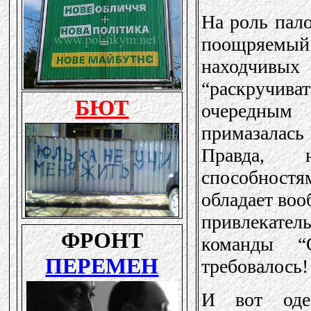
На роль пал
поощряемый 
находчивы
“раскручива
очередным 
примазалась
Правда, 
способностя
обладает воо
привлекател
команды “
требовалось!
И вот одес