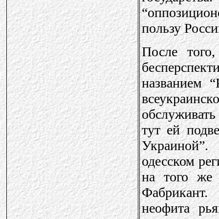
“оппозицио
пользу Росси
После того
бесперспе
названием “
всеукраинск
обслуживать
тут ей подв
Украиной”.
одесском рег
на того же
Фабрикант.
неофита рья