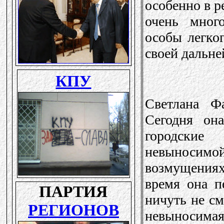
особенно в р
очень мног
особы легког
своей дальне
Светлана Ф
Сегодня он
городские
невыносимо
возмущениях
время она п
ничуть не см
невыносимая