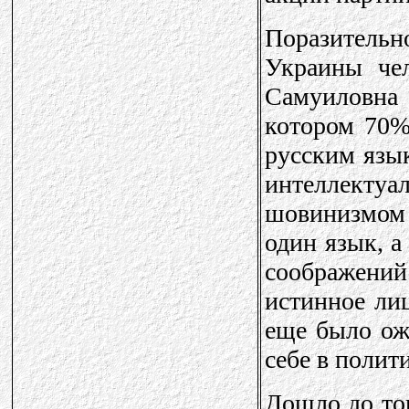
Поразительно
Украины че
Самуиловна
котором 70%
русским язы
интеллект
шовинизмом -
один язык, а
соображени
истинное лиц
еще было ож
себе в полит
Дошло до тог