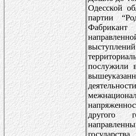
Одесской об
партии “Р
Фабрикант 
направленной
выступлений
территориа
послужили в
вышеуказа
деятельно
межнацион
напряженно
другого г
направленн
государств