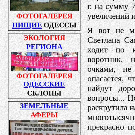
г. на сумму 
увеличений и
Я вот не м
Светлана Са
ходит по 
воротник, 
очками, не
опасается, ч
найдут дор
вопросы... Н
раскрутила н
многотысяч
прекрасно п