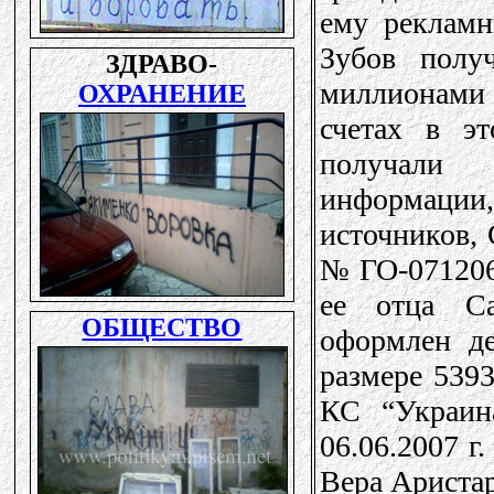
ему рекламн
Зубов полу
миллионами
счетах в э
получали 
информаци
источников, 
№ ГО-0712064
ее отца С
оформлен д
размере 5393
КС “Украин
06.06.2007 г.
Вера Аристар