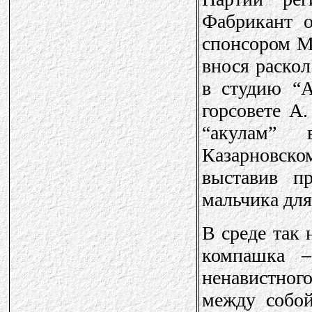
Фабрикант о
спонсором Ма
внося раскол
в студию “А
горсовете А.
“акулам” 
Казарновск
выставив пр
мальчика для
В среде так 
компашка 
ненавистног
между собой