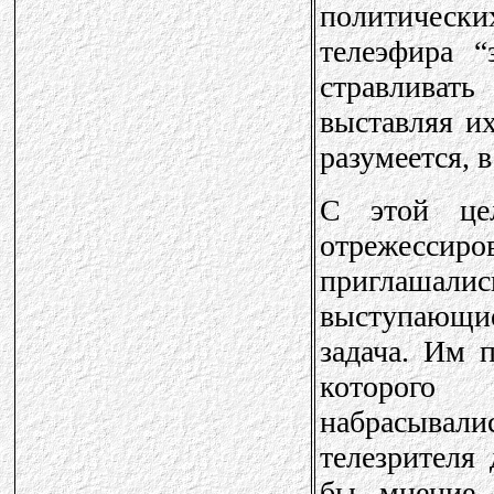
политически
телеэфира “
стравливат
выставляя и
разумеется, 
С этой це
отрежессиро
приглашал
выступающие
задача. Им 
которого 
набрасыва
телезрителя
бы мнение 