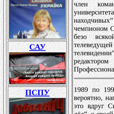
член кома
университе
находчивых
чемпионом С
безо всяко
телеведущ
телевидении
редактором
Профессиона
1989 по 199
вероятно, н
это вдруг С
лёд”, о свое