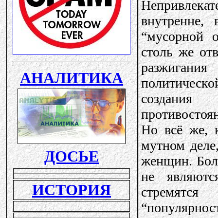
Непривлекат
внутренне,
“мусорной о
столь же от
разжиган
политическо
создани
противостоя
Но всё же, 
мутном деле
женщин. Бол
не являютс
стремятся
“популярнос