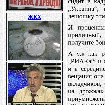
сидит в кад
„Украина“, 
денюшку этим
И проценты
приличный,
получите бон
А уж как р
„РИАКа“: и с
и в середин
вещания она 
вкладчиков, 
на дрожжах
приумножены.