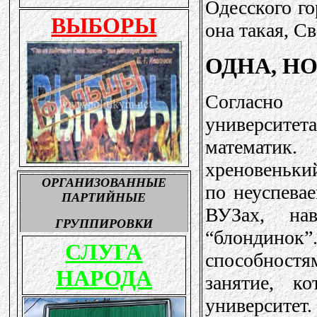
Одесского го
она такая, С
ОДНА, Н
Согласно 
университета
математик
хреновенький
по неуспевае
ВУЗах, на
“блондино
способност
занятие, к
университет.