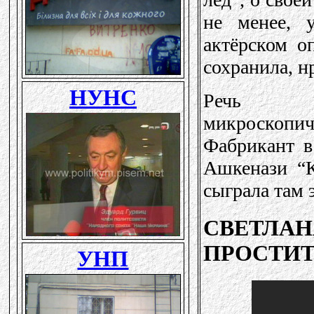
не менее, 
актёрском о
сохранила, н
Речь 
микроскоп
Фабрикант в
Ашкенази “К
сыграла там 
СВЕТЛАН
ПРОСТИТУ