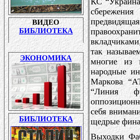
КС “Украина”
сбережени
предвидя
правоохра
вкладчиками,
так называе
многие из 
народные ин
Маркова “А
“Линия ф
оппозиционн
себя внимани
щедрые фина
Выходки Фа