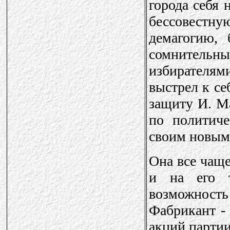
города себя
бессовест
демагогию,
сомнительны
избирателя
выстрел к се
защиту И. М
по политиче
своим новым
Она все чаще
и на его т
возможность
Фабрикант - 
акций партии