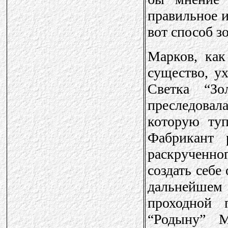
правильное и
вот способ з
Марков, как
существо, у
Светка “З
преследова
которую ту
Фабрикант 
раскрученн
создать себе
дальнейше
проходной 
“Родыну” 