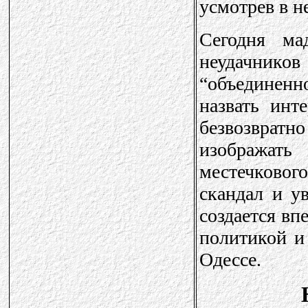
усмотрев в н
Сегодня ма
неудачников
“объединен
назвать инт
безвозврат
изображат
местечковог
скандал и ув
создается вп
политикой и
Одессе.