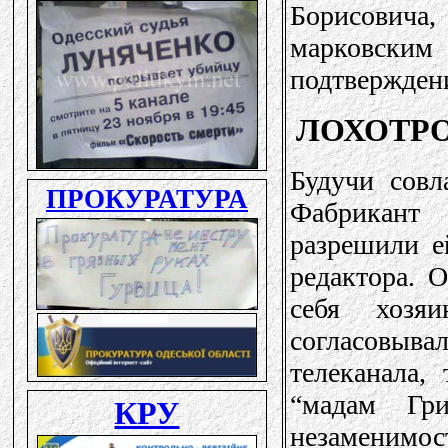
Борисович
марковск
подтвержде
ЛОХОТР
Будучи совл
Фабрикант
разрешили е
редактора. 
себя хозя
согласовы
телеканала,
“мадам Гри
незаменимос